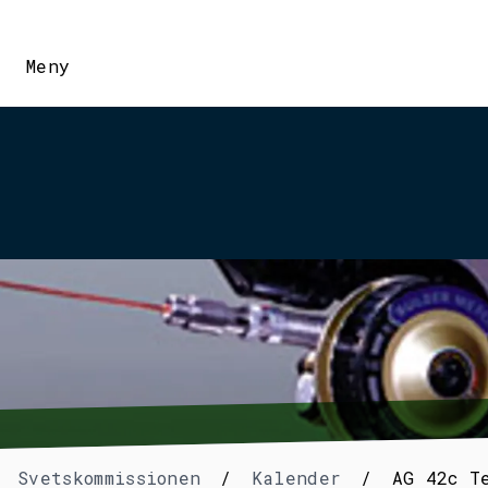
Meny
Svetskommissionen
/
Kalender
/
AG 42c T