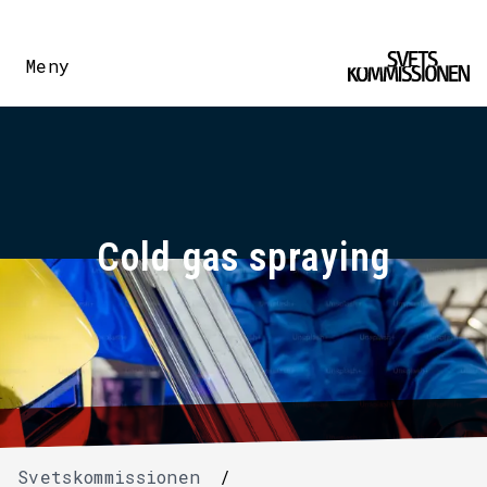
Meny
Cold gas spraying
Svetskommissionen
/