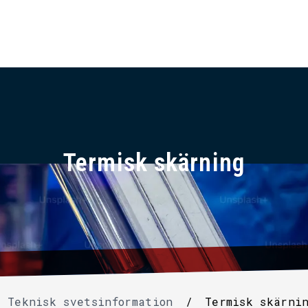
Termisk skärning
Teknisk svetsinformation
/
Termisk skärni