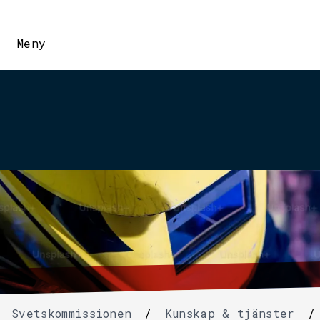
Meny
Svetskommissionen
/
Kunskap & tjänster
/