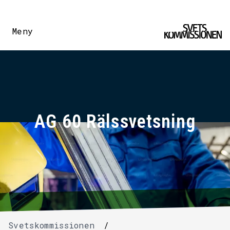
Meny
AG 60 Rälssvetsning
Svetskommissionen
/