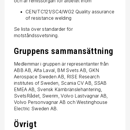
och är remissorgan för arbetet inom
CEN/TC121/SC4/WG2 Quality assurance
of resistance welding
Se lista över standarder för
motståndssvetsning.
Gruppens sammansättning
Medlemmar i gruppen är representanter från
ABB AB, Alfa Laval, BM Svets AB, GKN
Aerospace Sweden AB, RISE Research
institutes of Sweden, Scania CV AB, SSAB
EMEA AB, Svensk Kärnbränslehantering,
SvetsRådet, Swerim, Volvo Lastvagnar AB,
Volvo Personvagnar AB och Westinghouse
Electric Sweden AB.
Övrigt