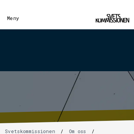
Meny
Svetskommissionen
/
Om oss
/