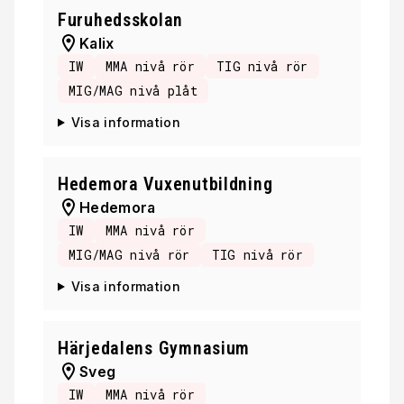
Furuhedsskolan
Kalix
IW
MMA nivå rör
TIG nivå rör
MIG/MAG nivå plåt
Visa information
Hedemora Vuxenutbildning
Hedemora
IW
MMA nivå rör
MIG/MAG nivå rör
TIG nivå rör
Visa information
Härjedalens Gymnasium
Sveg
IW
MMA nivå rör