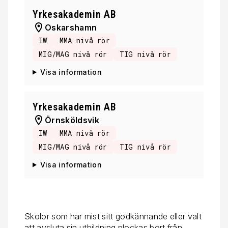
Yrkesakademin AB
Oskarshamn
IW
MMA nivå rör
MIG/MAG nivå rör
TIG nivå rör
Visa information
Yrkesakademin AB
Örnsköldsvik
IW
MMA nivå rör
MIG/MAG nivå rör
TIG nivå rör
Visa information
Skolor som har mist sitt godkännande eller valt
att avsluta sin utbildning plockas bort från