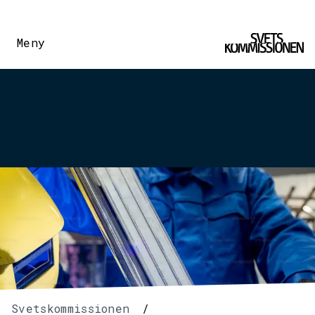
Meny
Svetskommissionen
/