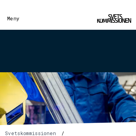
Meny
Svetskommissionen
/