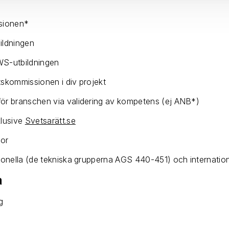
sionen*
ildningen
WS-utbildningen
tskommissionen i div projekt
för branschen via validering av kompetens (ej ANB*)
klusive
Svetsarätt.se
gor
tionella (de tekniska grupperna AGS 440-451) och internation
a
g