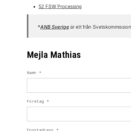
52 FSW Processing
*
ANB Sverige
är ett från Svetskommissio
Mejla Mathias
Namn
*
Företag
*
Epostadress
*