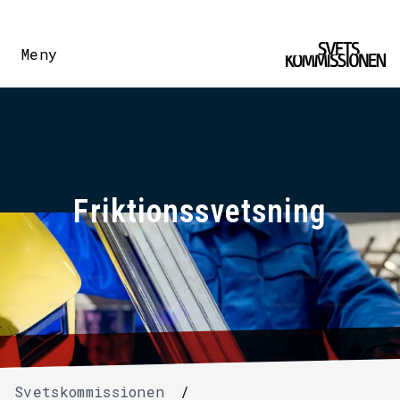
Meny
Friktionssvetsning
Svetskommissionen
/