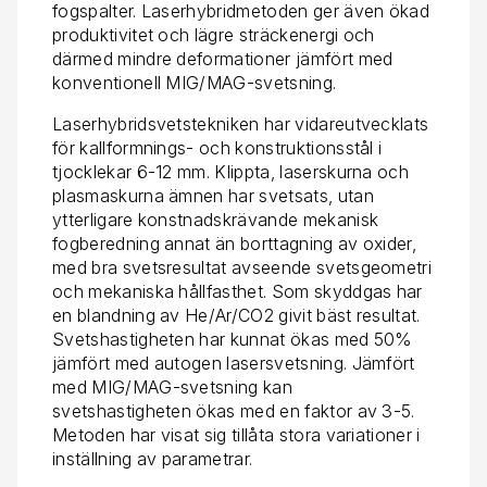
fogspalter. Laserhybridmetoden ger även ökad
produktivitet och lägre sträckenergi och
därmed mindre deformationer jämfört med
konventionell MIG/MAG-svetsning.
Laserhybridsvetstekniken har vidareutvecklats
för kallformnings- och konstruktionsstål i
tjocklekar 6-12 mm. Klippta, laserskurna och
plasmaskurna ämnen har svetsats, utan
ytterligare konstnadskrävande mekanisk
fogberedning annat än borttagning av oxider,
med bra svetsresultat avseende svetsgeometri
och mekaniska hållfasthet. Som skyddgas har
en blandning av He/Ar/CO2 givit bäst resultat.
Svetshastigheten har kunnat ökas med 50%
jämfört med autogen lasersvetsning. Jämfört
med MIG/MAG-svetsning kan
svetshastigheten ökas med en faktor av 3-5.
Metoden har visat sig tillåta stora variationer i
inställning av parametrar.