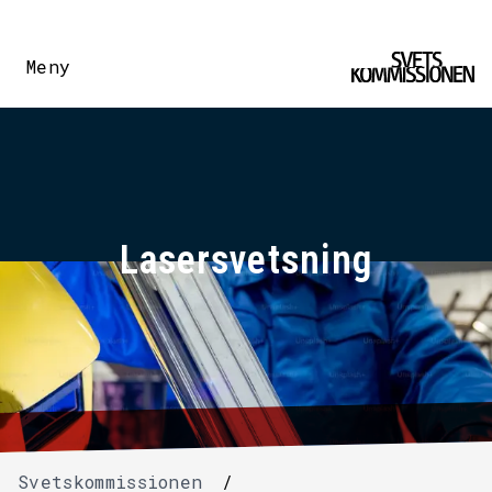
Meny
Lasersvetsning
Svetskommissionen
/