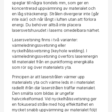
speglar till några tiondels mm, som ger en
koncentrerad uppvärmning av materialet och
en låg sträckenergi. Strålen divergerar inte (går
inte isär) och når långt i luften utan att förlora
energi. Du behöver alltså inte placera
lasersvetshuvudet i laserns omedelbara närhet.
Lasersvetsning finns i två varianter:
värmeledningssvetsning eller
nyckelhålssvetsning (keyhole welding). I
värmeledningssvetsning överförs laserenergin
till materialet från en punktformig energikälla
som rör sig över materialets yta.
Principen är att laserstrålen värmer upp
materialets yta och värme leds in i materialet
radiellt ifrån där laserstrålen träffar materialet.
Den smälta som bildas är ungefär
halvcirkelformad. Vid nyckelhålssvetsning ger
en fokuserad stråle med hög effekttäthet en
mycket snabb uppvärmning av materialet följt