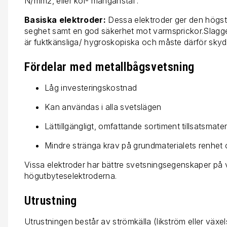
N/mm2, eller kol- manganstål .
Basiska elektroder:
Dessa elektroder ger den högst
seghet samt en god säkerhet mot varmsprickor.Slaggen
är fuktkänsliga/ hygroskopiska och måste därför skyd
Fördelar med metallbågsvetsning
Låg investeringskostnad
Kan användas i alla svetslägen
Lättillgängligt, omfattande sortiment tillsatsmater
Mindre stränga krav på grundmaterialets renhe
Vissa elektroder har bättre svetsningsegenskaper på v
högutbyteselektroderna.
Utrustning
Utrustningen består av strömkälla (likström eller växel