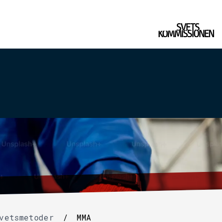
vetsmetoder
/
MMA