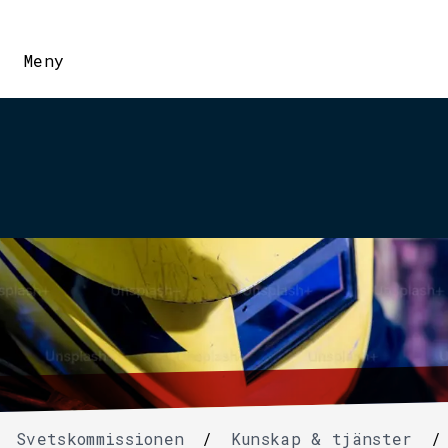
Meny
Svetskommissionen
/
Kunskap & tjänster
/