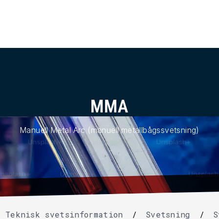
MMA
Manuell Metal Arc (manuell metallbågssvetsning)
Teknisk svetsinformation
/
Svetsning
/
S