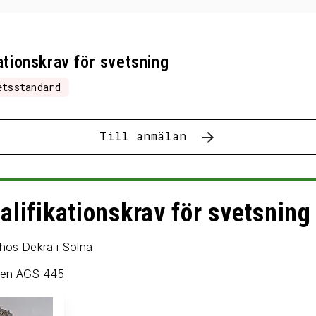
ationskrav för svetsning
etsstandard
Till anmälan
lifikationskrav för svetsning
hos Dekra i Solna
pen AGS 445